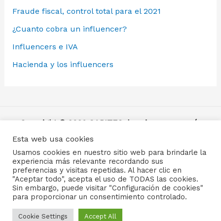
Fraude fiscal, control total para el 2021
¿Cuanto cobra un influencer?
Influencers e IVA
Hacienda y los influencers
Copyright © 2026 GABITEC, la primera asesoría
para influencers y creadores de contenido en
Esta web usa cookies
España.
Alta autónomos
y Seguridad Social, ROI,
Usamos cookies en nuestro sitio web para brindarle la
renta
,
IVA
experiencia más relevante recordando sus
preferencias y visitas repetidas. Al hacer clic en
Asesoría fiscal
creadores de contenido,
"Aceptar todo", acepta el uso de TODAS las cookies.
Sin embargo, puede visitar "Configuración de cookies"
influencers
,
youtubers
,
streamers
,
instagramer,
para proporcionar un consentimiento controlado.
tiktok
,
twitch
,
onlyfans
,
patreon
,
blog
,
adsense
,
Habla con nosotros :)
Cookie Settings
Accept All
ingresos a través de internet