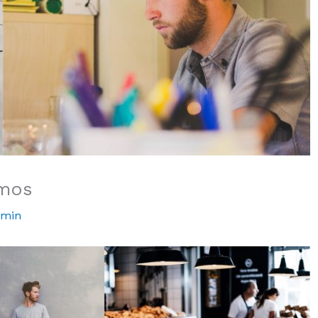
omos
dmin